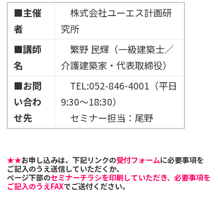
■主催
株式会社ユーエス計画研
者
究所
■講師
繁野 民輝（一級建築士／
名
介護建築家・代表取締役）
■お問
TEL:052-846-4001（平日
い合わ
9:30〜18:30）
せ先
セミナー担当：尾野
★★
お申し込みは、下記リンクの
受付フォーム
に必要事項を
ご記入のうえ送信していただくか、
ページ下部の
セミナーチラシを印刷していただき、必要事項を
ご記入のうえFAX
でご送付ください。