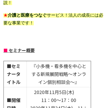
説！
★
介護と医療をつなぐ
サービス！法人の成長には必
要な事業です！
■
セミナー概要
■セミ
『小多機・看多機を中心と
ナータ
する新規展開戦略～オンラ
イトル
イン個別相談会～』
2020年11月5日(木)
■開催
11：00～17：00
日時
2020年11月24日(木) 11：