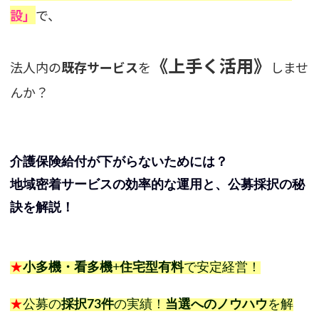
設」
で、
《上手く活用》
法人内の
既存サービス
を
しませ
んか？
介護保険給付が下がらないためには？
地域密着サービスの効率的な運用と、公募採択の秘
訣を解説！
★
小多機・看多機
+
住宅型有料
で安定経営！
★
公募の
採択73件
の実績！
当選へのノウハウ
を解