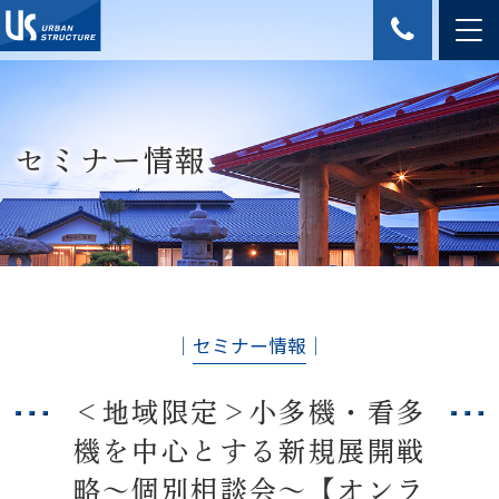
セミナー情報
│
セミナー情報
│
＜地域限定＞小多機・看多
機を中心とする新規展開戦
略～個別相談会～【オンラ