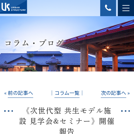
コラム・ブログ
«
前の記事へ
│
コラム一覧
│
次の記事へ
»
《次世代型 共生モデル施
設 見学会&セミナー》開催
報告