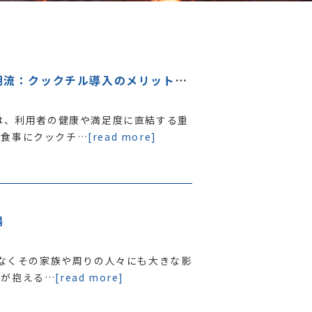
福祉施設における食事提供の新たな潮流：クックチル導入のメリットと課題
は、利用者の健康や満足度に直結する重
る食事にクックチ…
[read more]
場
でなくその家族や周りの人々にも大きな影
族が抱える…
[read more]