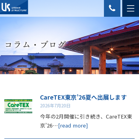
コラム・ブログ
CareTEX東京’26夏へ出展します
2026年7月20日
今年の2月開催に引き続き、CareTEX東
京’26…
[read more]