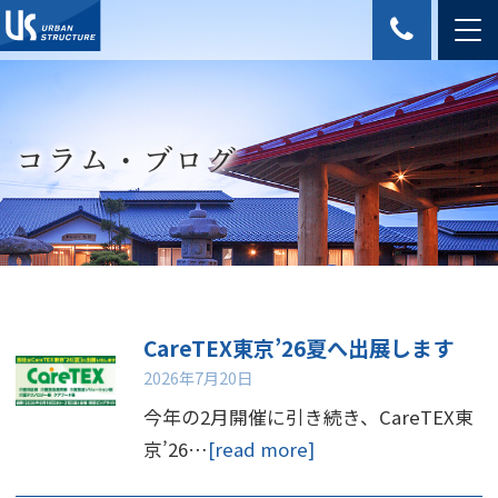
コラム・ブログ
CareTEX東京’26夏へ出展します
2026年7月20日
今年の2月開催に引き続き、CareTEX東
京’26…
[read more]