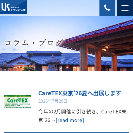
コラム・ブログ
CareTEX東京’26夏へ出展します
2026年7月20日
今年の2月開催に引き続き、CareTEX東
京’26…
[read more]