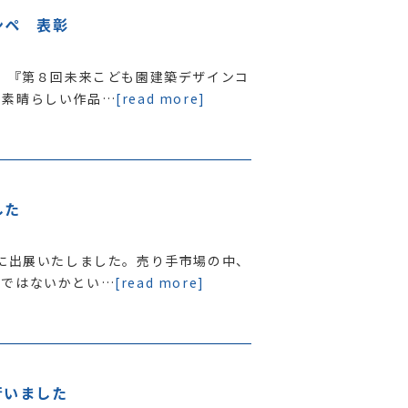
ンペ 表彰
る、『第８回未来こども園建築デザインコ
の素晴らしい作品…
[read more]
した
会に出展いたしました。売り手市場の中、
のではないかとい…
[read more]
行いました