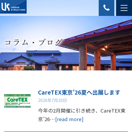
コラム・ブログ
CareTEX東京’26夏へ出展します
2026年7月20日
今年の2月開催に引き続き、CareTEX東
京’26…
[read more]