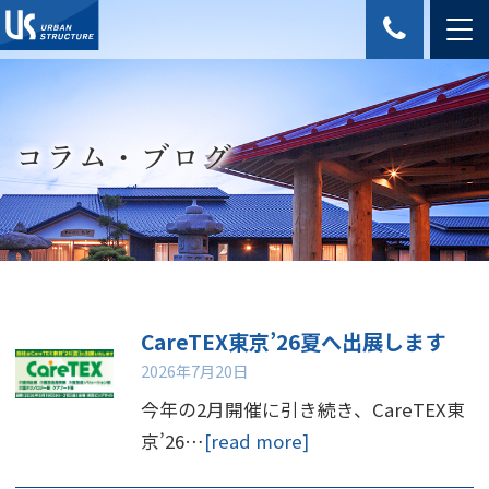
コラム・ブログ
CareTEX東京’26夏へ出展します
2026年7月20日
今年の2月開催に引き続き、CareTEX東
京’26…
[read more]