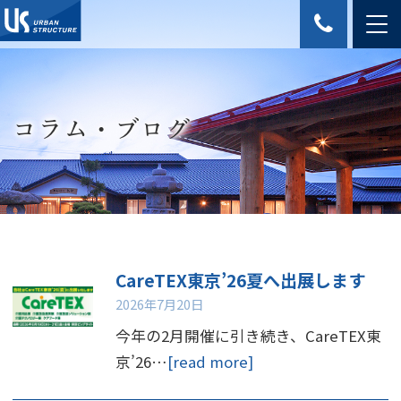
コラム・ブログ
CareTEX東京’26夏へ出展します
2026年7月20日
今年の2月開催に引き続き、CareTEX東
京’26…
[read more]