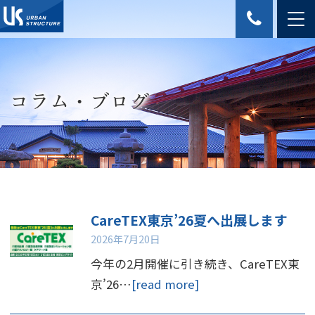
コラム・ブログ
CareTEX東京’26夏へ出展します
2026年7月20日
今年の2月開催に引き続き、CareTEX東
京’26…
[read more]