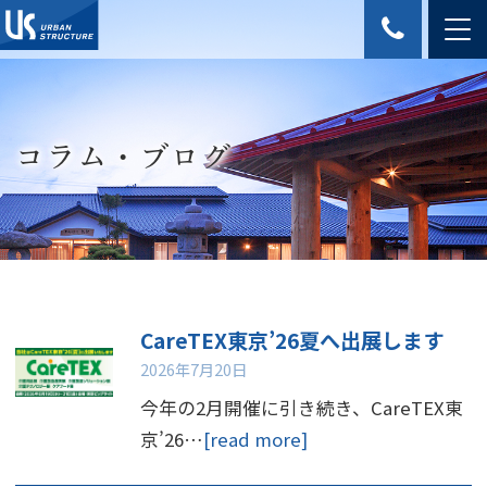
コラム・ブログ
CareTEX東京’26夏へ出展します
2026年7月20日
今年の2月開催に引き続き、CareTEX東
京’26…
[read more]