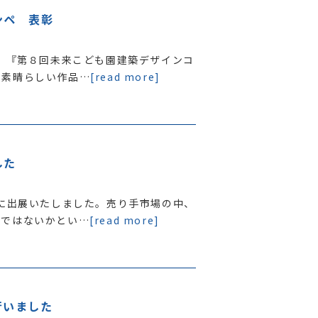
ンペ 表彰
る、『第８回未来こども園建築デザインコ
の素晴らしい作品…
[read more]
した
会に出展いたしました。売り手市場の中、
のではないかとい…
[read more]
行いました