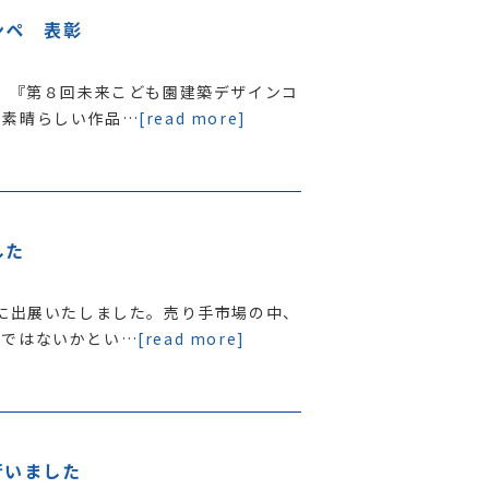
ンペ 表彰
る、『第８回未来こども園建築デザインコ
の素晴らしい作品…
[read more]
した
会に出展いたしました。売り手市場の中、
のではないかとい…
[read more]
行いました