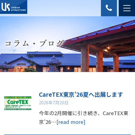
コラム・ブログ
CareTEX東京’26夏へ出展します
2026年7月20日
今年の2月開催に引き続き、CareTEX東
京’26…
[read more]