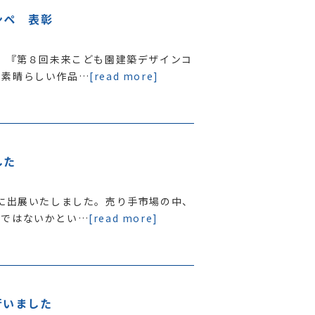
ンペ 表彰
る、『第８回未来こども園建築デザインコ
の素晴らしい作品…
[read more]
した
会に出展いたしました。売り手市場の中、
のではないかとい…
[read more]
行いました