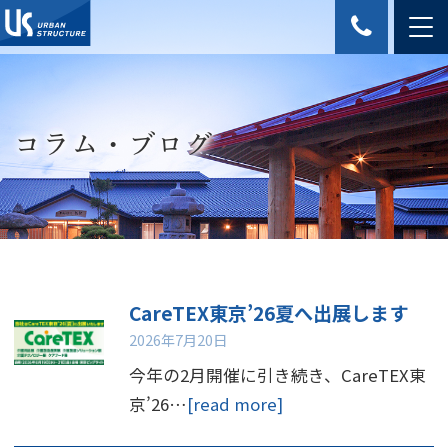
コラム・ブログ
CareTEX東京’26夏へ出展します
2026年7月20日
今年の2月開催に引き続き、CareTEX東
京’26…
[read more]