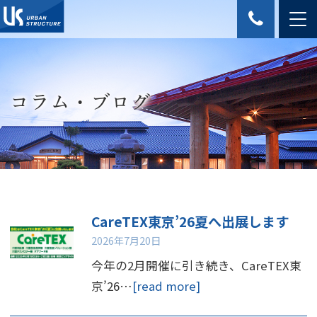
コラム・ブログ
CareTEX東京’26夏へ出展します
2026年7月20日
今年の2月開催に引き続き、CareTEX東
京’26…
[read more]