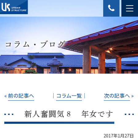
コラム・ブログ
«
前の記事へ
│
コラム一覧
│
次の記事へ
»
新人奮闘気８ 年女です
2017年1月27日