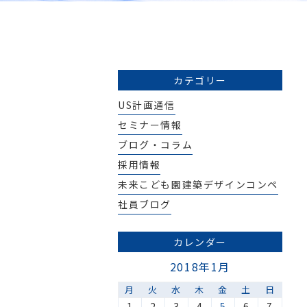
カテゴリー
US計画通信
セミナー情報
ブログ・コラム
採用情報
未来こども園建築デザインコンペ
社員ブログ
カレンダー
2018年1月
月
火
水
木
金
土
日
1
2
3
4
5
6
7