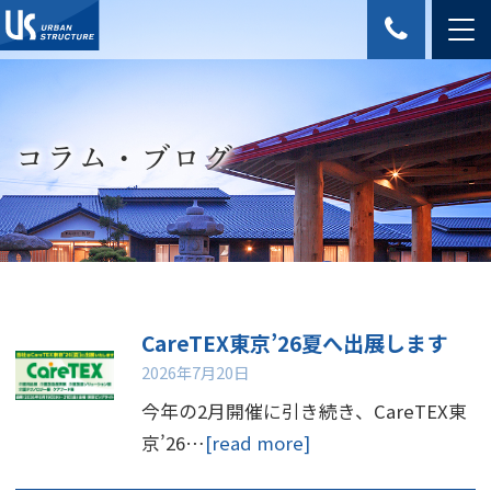
コラム・ブログ
CareTEX東京’26夏へ出展します
2026年7月20日
今年の2月開催に引き続き、CareTEX東
京’26…
[read more]