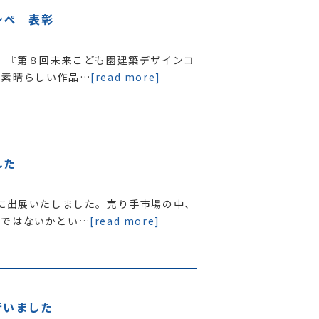
ンペ 表彰
る、『第８回未来こども園建築デザインコ
の素晴らしい作品…
[read more]
した
会に出展いたしました。売り手市場の中、
のではないかとい…
[read more]
行いました