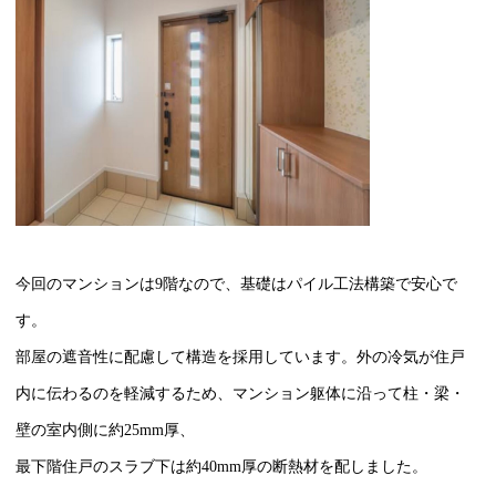
今回のマンションは
9
階なので、基礎はパイル工法構築で安心で
す。
部屋の遮音性に配慮して構造を採用しています。外の冷気が住戸
内に伝わるのを軽減するため、マンション躯体に沿って柱・梁・
壁の室内側に約
25mm
厚、
最下階住戸のスラブ下は約
40mm
厚の断熱材を配しました。