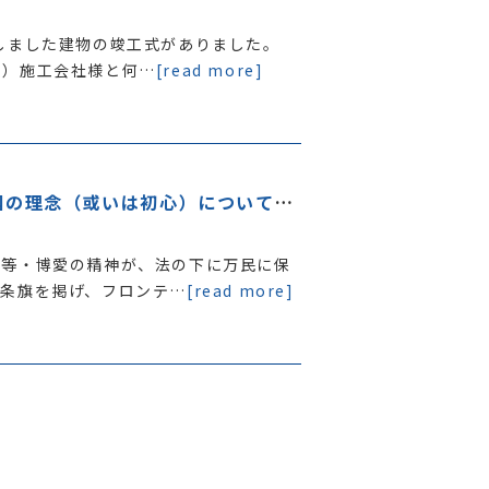
しました建物の竣工式がありました。
員）施工会社様と何…
[read more]
トランプ新大統領の就任（副題：建国の理念（或いは初心）について思うこと）
平等・博愛の精神が、法の下に万民に保
星条旗を掲げ、フロンテ…
[read more]