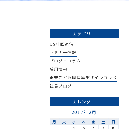
カテゴリー
US計画通信
セミナー情報
ブログ・コラム
採用情報
未来こども園建築デザインコンペ
社員ブログ
カレンダー
2017年2月
月
火
水
木
金
土
日
1
2
3
4
5